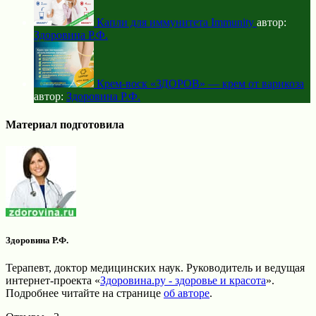
Капли для иммунитета Immunity
автор:
Здоровина Р.Ф.
Крем-воск «ЗДОРОВ» — крем от варикоза
автор:
Здоровина Р.Ф.
Материал подготовила
Здоровина Р.Ф.
Терапевт, доктор медицинских наук. Руководитель и ведущая
интернет-проекта «
Здоровина.ру - здоровье и красота
».
Подробнее читайте на странице
об авторе
.