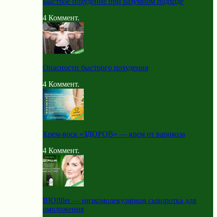
Быстрое похудение при разумном подходе
4
Коммент.
Опасности быстрого похудения
4
Коммент.
Крем-воск «ЗДОРОВ» — крем от варикоза
4
Коммент.
BIOfiller — низкомолекулярная сыворотка для
омоложения