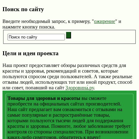
Поиск по сайту
Введите необходимый запрос, к примеру, "
ожирение
" и
нажмите кнопку поиска.
Цели и идеи проекта
Наш проект предоставляет обзоры различных средств для
красоты и здоровья, рекомендаций и советов, которые
пользуются спросом среди пользователей. А также реальные
отзывы людей, использующих тот или иной продукт, способ
или совет, попавший на сайт
Здоровина́.ру
.
Товары для здоровья и красоты
вы сможете
приобрести на официальных сайтах производителей.
Наш сайт предлагает вам ознакомиться с отзывами на
самые популярные и распространённые товары,
которыми пользуются тысячи людей для поддержания
красоты и здоровья. Помните, любое заболевание требует
контроля со стороны специалистов. При возникновении
каких-либо симптомов, обратитесь к врачу!