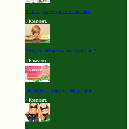
Капли для иммунитета Immunity
8
Коммент.
Похудеть без диет – почему бы нет?
5
Коммент.
Fito Grow — крем для депиляции
4
Коммент.