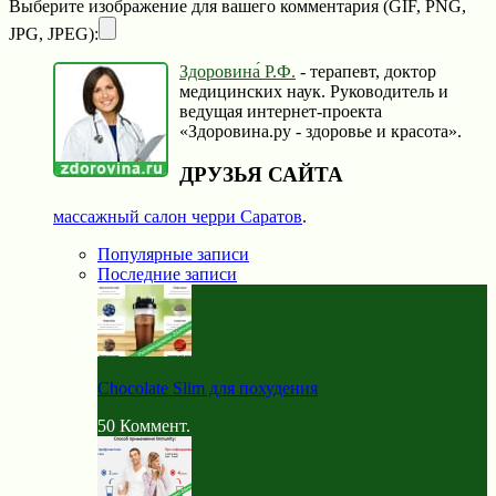
Выберите изображение для вашего комментария (GIF, PNG,
JPG, JPEG):
Здоровина́ Р.Ф.
- терапевт, доктор
медицинских наук. Руководитель и
ведущая интернет-проекта
«Здоровина.ру - здоровье и красота».
ДРУЗЬЯ САЙТА
массажный салон черри Саратов
.
Популярные записи
Последние записи
Chocolate Slim для похудения
50
Коммент.