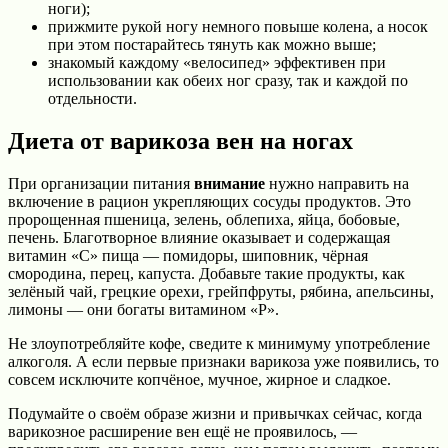
ноги);
прижмите рукой ногу немного повыше колена, а носок
при этом постарайтесь тянуть как можно выше;
знакомый каждому «велосипед» эффективен при
использовании как обеих ног сразу, так и каждой по
отдельности.
Диета от варикоза вен на ногах
При организации питания
внимание
нужно направить на
включение в рацион укрепляющих сосуды продуктов. Это
пророщенная пшеница, зелень, облепиха, яйца, бобовые,
печень. Благотворное влияние оказывает и содержащая
витамин «С» пища — помидоры, шиповник, чёрная
смородина, перец, капуста. Добавьте такие продукты, как
зелёный чай, грецкие орехи, грейпфруты, рябина, апельсины,
лимоны — они богаты витамином «Р».
Не злоупотребляйте кофе, сведите к минимуму употребление
алкоголя. А если первые признаки варикоза уже появились, то
совсем исключите копчёное, мучное, жирное и сладкое.
Подумайте о своём образе жизни и привычках сейчас, когда
варикозное расширение вен ещё не проявилось, —