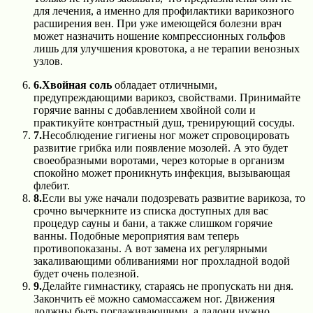
для лечения, а именно для профилактики варикозного
расширения вен. При уже имеющейся болезни врач
может назначить ношение компрессионных гольфов
лишь для улучшения кровотока, а не терапии венозных
узлов.
6.
Хвойная соль
обладает отличными,
предупреждающими варикоз, свойствами. Принимайте
горячие ванны с добавлением хвойной соли и
практикуйте контрастный душ, тренирующий сосуды.
7.
Несоблюдение гигиены ног может спровоцировать
развитие грибка или появление мозолей. А это будет
своеобразными воротами, через которые в организм
спокойно может проникнуть инфекция, вызывающая
флебит.
8.
Если вы уже начали подозревать развитие варикоза, то
срочно вычеркните из списка доступных для вас
процедур сауны и бани, а также слишком горячие
ванны. Подобные мероприятия вам теперь
противопоказаны. А вот замена их регулярными
закаливающими обливаниями ног прохладной водой
будет очень полезной.
9.
Делайте гимнастику, стараясь не пропускать ни дня.
Закончить её можно самомассажем ног. Движения
должны быть поглаживающими, а ладони нужно