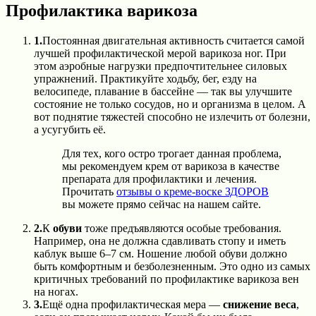
Профилактика варикоза
1.
Постоянная двигательная активность считается самой
лучшей профилактической мерой варикоза ног. При
этом аэробные нагрузки предпочтительнее силовых
упражнений. Практикуйте ходьбу, бег, езду на
велосипеде, плавание в бассейне — так вы улучшите
состояние не только сосудов, но и организма в целом. А
вот поднятие тяжестей способно не излечить от болезни,
а усугубить её.
Для тех, кого остро трогает данная проблема,
мы рекомендуем крем от варикоза в качестве
препарата для профилактики и лечения.
Прочитать
отзывы о креме-воске
ЗДОРОВ
вы можете прямо сейчас на нашем сайте.
2.
К
обуви
тоже предъявляются особые требования.
Например, она не должна сдавливать стопу и иметь
каблук выше 6–7 см. Ношение любой обуви должно
быть комфортным и безболезненным. Это одно из самых
критичных требований по профилактике варикоза вен
на ногах.
3.
Ещё одна профилактическая мера —
снижение веса
,