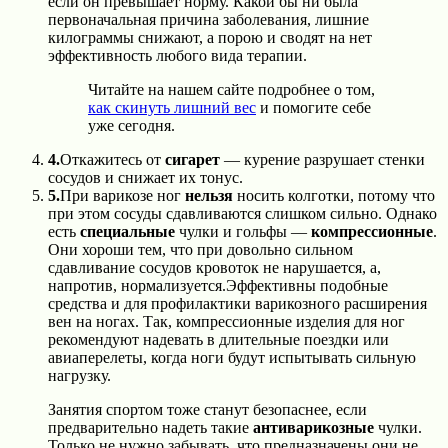
если он превышает норму. Какой бы ни была
первоначальная причина заболевания, лишние
килограммы снижают, а порою и сводят на нет
эффективность любого вида терапии.
Читайте на нашем сайте подробнее о том,
как скинуть лишний вес
и помогите себе
уже сегодня.
4.
Откажитесь от
сигарет
— курение разрушает стенки
сосудов и снижает их тонус.
5.
При варикозе ног
нельзя
носить колготки, потому что
при этом сосуды сдавливаются слишком сильно. Однако
есть
специальные
чулки и гольфы —
компрессионные
.
Они хороши тем, что при довольно сильном
сдавливание сосудов кровоток не нарушается, а,
напротив, нормализуется.Эффективны подобные
средства и для профилактики варикозного расширения
вен на ногах. Так, компрессионные изделия для ног
рекомендуют надевать в длительные поездки или
авиаперелеты, когда ноги будут испытывать сильную
нагрузку.
Занятия спортом тоже станут безопаснее, если
предварительно надеть такие
антиварикозные
чулки.
Только не нужно забывать, что предназначены они не