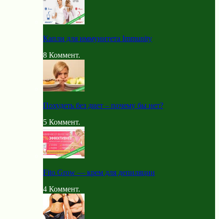
Капли для иммунитета Immunity
8
Коммент.
Похудеть без диет – почему бы нет?
5
Коммент.
Fito Grow — крем для депиляции
4
Коммент.