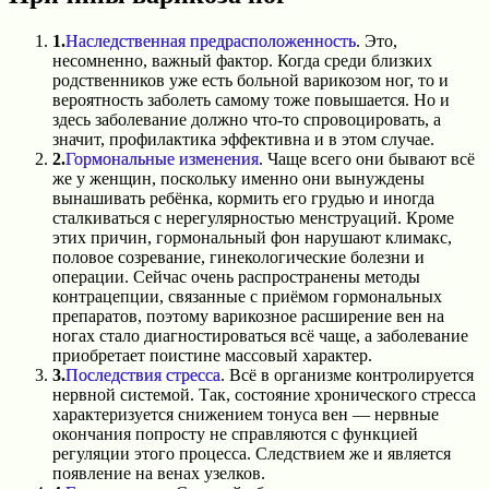
1.
Наследственная предрасположенность
. Это,
несомненно, важный фактор. Когда среди близких
родственников уже есть больной варикозом ног, то и
вероятность заболеть самому тоже повышается. Но и
здесь заболевание должно что-то спровоцировать, а
значит, профилактика эффективна и в этом случае.
2.
Гормональные изменения
. Чаще всего они бывают всё
же у женщин, поскольку именно они вынуждены
вынашивать ребёнка, кормить его грудью и иногда
сталкиваться с нерегулярностью менструаций. Кроме
этих причин, гормональный фон нарушают климакс,
половое созревание, гинекологические болезни и
операции. Сейчас очень распространены методы
контрацепции, связанные с приёмом гормональных
препаратов, поэтому варикозное расширение вен на
ногах стало диагностироваться всё чаще, а заболевание
приобретает поистине массовый характер.
3.
Последствия стресса
. Всё в организме контролируется
нервной системой. Так, состояние хронического стресса
характеризуется снижением тонуса вен — нервные
окончания попросту не справляются с функцией
регуляции этого процесса. Следствием же и является
появление на венах узелков.