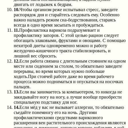
двигать от лодыжек к бедрам.
10.
Чтобы организм реже испытывал стресс, заведите
распорядок дня и старайтесь следовать ему. Особенно
важно наладить режим сна-бодрствования, стараясь
всегда в одно время засыпать и пробуждаться.
11.
Профилактика варикоза подразумевает и
профилактику запоров. С этой целью рацион следует
обогащать злаковыми, фруктами и овощами. С помощью
нехитрой диеты одновременно можно и работу
желудочно-кишечного тракта стабилизировать, и
лишний вес сбросить.
12.
Если работа связана с длительным стоянием на одном
месте или сидением за столом, то обязательно заведите
перерывы, во время которых нужно побольше
ходить.При стоячей работе даже во время рабочего
процесса можно подниматься и опускаться на носочках
пальцев.
13.
Если вы занимаетесь за компьютером, то никогда не
закидывайте ногу на ногу, а лучше вообще приобрести
специальную подставку для ног.
14.
Если мёд у вас не вызывает аллергии, то обязательно
съедайте понемногу его на ночь. Другими
профилактическими средствами варикозного
расширения вен растительного происхождения являются
женьшень и лимонник, которые хорошо добавлять в чай.