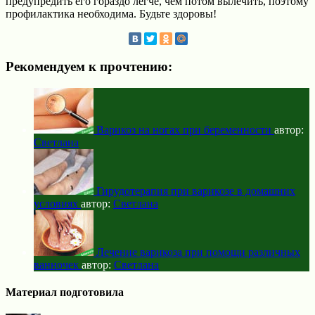
предупредить его гораздо легче, чем потом вылечить, поэтому
профилактика необходима. Будьте здоровы!
Рекомендуем к прочтению:
Варикоз на ногах при беременности
автор:
Светлана
Гирудотерапия при варикозе в домашних
условиях
автор:
Светлана
Лечение варикоза при помощи различных
ванночек
автор:
Светлана
Материал подготовила