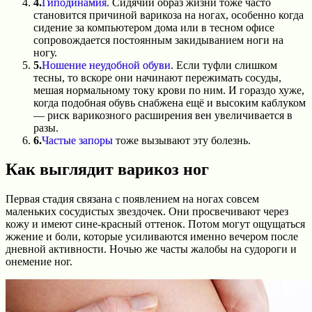
4.
Гиподинамия
. Сидячий образ жизни тоже часто
становится причиной варикоза на ногах, особенно когда
сидение за компьютером дома или в тесном офисе
сопровождается постоянным закидыванием ноги на
ногу.
5.
Ношение неудобной обуви
. Если туфли слишком
тесны, то вскоре они начинают пережимать сосуды,
мешая нормальному току крови по ним. И гораздо хуже,
когда подобная обувь снабжена ещё и высоким каблуком
— риск варикозного расширения вен увеличивается в
разы.
6.
Частые запоры
тоже вызывают эту болезнь.
Как выглядит варикоз ног
Первая стадия связана с появлением на ногах совсем
маленьких сосудистых звездочек. Они просвечивают через
кожу и имеют сине-красный оттенок. Потом могут ощущаться
жжение и боли, которые усиливаются именно вечером после
дневной активности. Ночью же часты жалобы на судороги и
онемение ног.