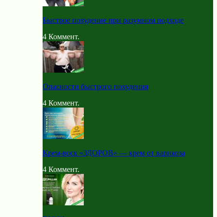
Быстрое похудение при разумном подходе
4
Коммент.
Опасности быстрого похудения
4
Коммент.
Крем-воск «ЗДОРОВ» — крем от варикоза
4
Коммент.