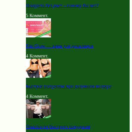
Похудеть без диет – почему бы нет?
5
Коммент.
Fito Grow — крем для депиляции
4
Коммент.
Быстрое похудение при разумном подходе
4
Коммент.
Опасности быстрого похудения