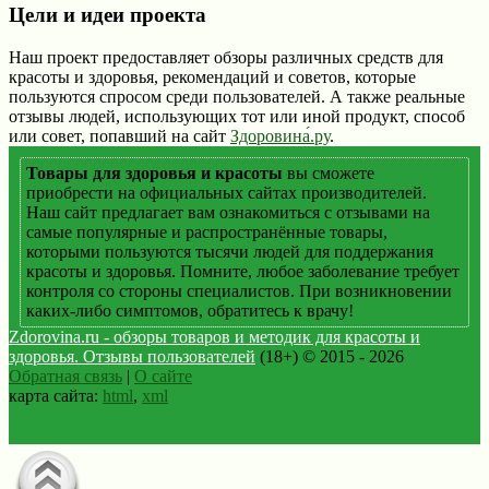
Цели и идеи проекта
Наш проект предоставляет обзоры различных средств для
красоты и здоровья, рекомендаций и советов, которые
пользуются спросом среди пользователей. А также реальные
отзывы людей, использующих тот или иной продукт, способ
или совет, попавший на сайт
Здоровина́.ру
.
Товары для здоровья и красоты
вы сможете
приобрести на официальных сайтах производителей.
Наш сайт предлагает вам ознакомиться с отзывами на
самые популярные и распространённые товары,
которыми пользуются тысячи людей для поддержания
красоты и здоровья. Помните, любое заболевание требует
контроля со стороны специалистов. При возникновении
каких-либо симптомов, обратитесь к врачу!
Zdorovina.ru - обзоры товаров и методик для красоты и
здоровья. Отзывы пользователей
(18+) © 2015 - 2026
Обратная связь
|
О сайте
карта сайта:
html
,
xml