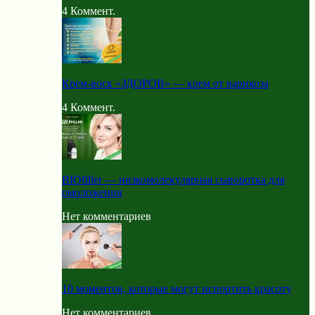
4
Коммент.
Крем-воск «ЗДОРОВ» — крем от варикоза
4
Коммент.
BIOfiller — низкомолекулярная сыворотка для
омоложения
Нет комментариев
10 моментов, которые могут испортить красоту
Нет комментариев