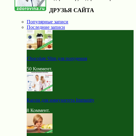
ДРУЗЬЯ САЙТА
Популярные записи
Последние записи
Chocolate Slim для похудения
50
Коммент.
Капли для иммунитета Immunity
8
Коммент.