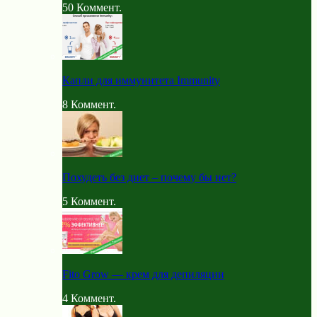
50
Коммент.
Капли для иммунитета Immunity
8
Коммент.
Похудеть без диет – почему бы нет?
5
Коммент.
Fito Grow — крем для депиляции
4
Коммент.