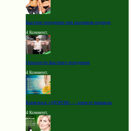
Быстрое похудение при разумном подходе
4
Коммент.
Опасности быстрого похудения
4
Коммент.
Крем-воск «ЗДОРОВ» — крем от варикоза
4
Коммент.